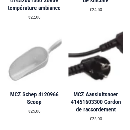
41452001500 Sonde
de silicone
température ambiance
€24,50
€22,00
MCZ Schep 4120966
MCZ Aansluitsnoer
Scoop
41451603300 Cordon
de raccordement
€25,00
€25,00