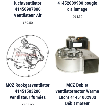
luchtventilator
41452009900 bougie
41450907800
d'allumage
Ventilateur Air
€94,50
€89,50
MCZ Rookgasventilator
MCZ Debiet
41451503200
ventilatormotor Warme
ventilateur fumées
Lucht 41451002903
Débit moteur
€104,00