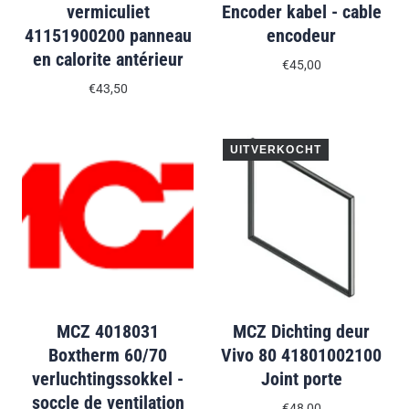
vermiculiet
Encoder kabel - cable
41151900200 panneau
encodeur
en calorite antérieur
€45,00
€43,50
UITVERKOCHT
MCZ 4018031
MCZ Dichting deur
Boxtherm 60/70
Vivo 80 41801002100
verluchtingssokkel -
Joint porte
soccle de ventilation
€48,00