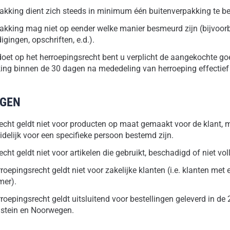
pakking dient zich steeds in minimum één buitenverpakking te b
pakking mag niet op eender welke manier besmeurd zijn (bijvoorb
igingen, opschriften, e.d.).
doet op het herroepingsrecht bent u verplicht de aangekochte go
king binnen de 30 dagen na mededeling van herroeping effectief 
NGEN
echt geldt niet voor producten op maat gemaakt voor de klant, 
idelijk voor een specifieke persoon bestemd zijn.
cht geldt niet voor artikelen die gebruikt, beschadigd of niet voll
roepingsrecht geldt niet voor zakelijke klanten (i.e. klanten met
er).
oepingsrecht geldt uitsluitend voor bestellingen geleverd in de 
nstein en Noorwegen.