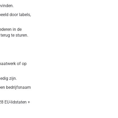
evinden.
eeld door labels,
ederen in de
terug te sturen.
maatwerk of op
edig zijn.
 een bedrijfsnaam
28 EU-lidstaten +