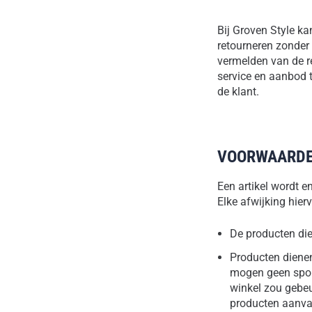
Bij Groven Style ka
retourneren zonder
vermelden van de re
service en aanbod t
de klant.
VOORWAARD
Een artikel wordt e
Elke afwijking hier
De producten die
Producten dienen
mogen geen spore
winkel zou gebeur
producten aanva