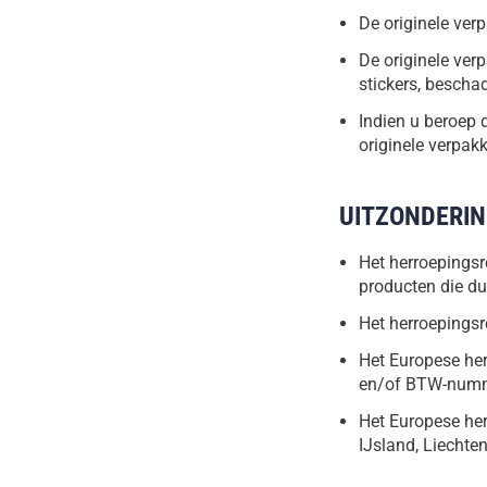
De originele ver
De originele ver
stickers, beschad
Indien u beroep 
originele verpak
UITZONDERI
Het herroepingsr
producten die du
Het herroepingsre
Het Europese her
en/of BTW-numm
Het Europese herr
IJsland, Liechte