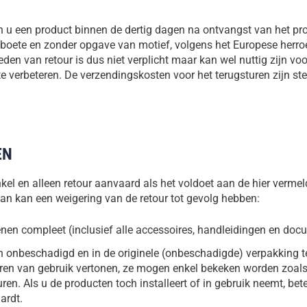
n u een product binnen de dertig dagen na ontvangst van het prod
 boete en zonder opgave van motief, volgens het Europese herro
den van retour is dus niet verplicht maar kan wel nuttig zijn v
e verbeteren. De verzendingskosten voor het terugsturen zijn ste
EN
nkel en alleen retour aanvaard als het voldoet aan de hier verm
van kan een weigering van de retour tot gevolg hebben:
nen compleet (inclusief alle accessoires, handleidingen en docum
 onbeschadigd en in de originele (onbeschadigde) verpakking te
n van gebruik vertonen, ze mogen enkel bekeken worden zoals d
en. Als u de producten toch installeert of in gebruik neemt, bete
ardt.