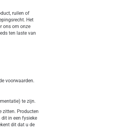
uct, ruilen of
epingsrecht. Het
oor ons om onze
eds ten laste van
elde voorwaarden.
entatie) te zijn.
 zitten. Producten
it in een fysieke
kent dit dat u de