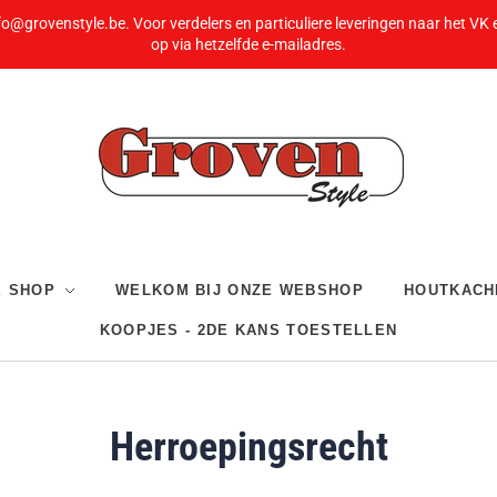
fo@grovenstyle.be. Voor verdelers en particuliere leveringen naar het VK
op via hetzelfde e-mailadres.
E SHOP
WELKOM BIJ ONZE WEBSHOP
HOUTKACH
KOOPJES - 2DE KANS TOESTELLEN
Herroepingsrecht