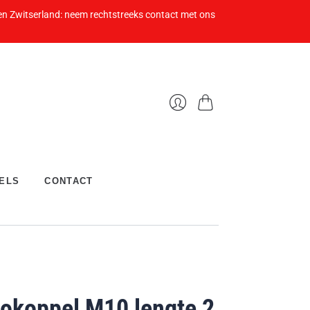
 en Zwitserland: neem rechtstreeks contact met ons
Winkelwagen
Inloggen
ELS
CONTACT
okoppel M10 lengte 2